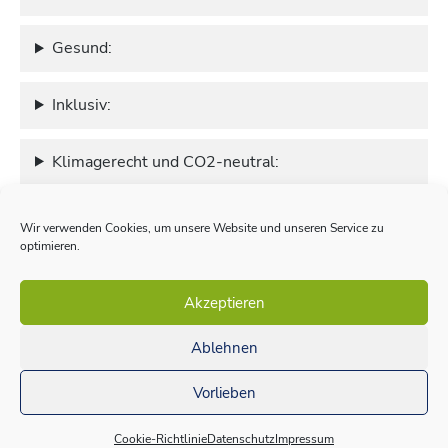
Gesund:
Inklusiv:
Klimagerecht und CO2-neutral:
Umweltschonend:
Wir verwenden Cookies, um unsere Website und unseren Service zu
optimieren.
Wirtschaftlich sinnvoll:
Akzeptieren
Ablehnen
© 2022 Hamburger Bündnis Mobilität
Vorlieben
Impressum
Datenschutz
Cookie-Richtlinie (EU)
Cookie-Richtlinie
Datenschutz
Impressum