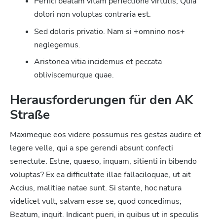
Perfici beatam vitam perfectione virtutis; Quia
dolori non voluptas contraria est.
Sed doloris privatio. Nam si +omnino nos+
neglegemus.
Aristonea vitia incidemus et peccata
obliviscemurque quae.
Herausforderungen für den AK
Straße
Maximeque eos videre possumus res gestas audire et
legere velle, qui a spe gerendi absunt confecti
senectute. Estne, quaeso, inquam, sitienti in bibendo
voluptas? Ex ea difficultate illae fallaciloquae, ut ait
Accius, malitiae natae sunt. Si stante, hoc natura
videlicet vult, salvam esse se, quod concedimus;
Beatum, inquit. Indicant pueri, in quibus ut in speculis