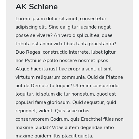
AK Schiene
Lorem ipsum dolor sit amet, consectetur
adipiscing elit. Sine ea igitur iucunde negat
posse se vivere? An vero displicuit ea, quae
tributa est animi virtutibus tanta praestantia?
Duo Reges: constructio interrete. Iubet igitur
nos Pythius Apollo noscere nosmet ipsos.
Atque haec ita iustitiae propria sunt, ut sint
virtutum reliquarum communia. Quid de Platone
aut de Democrito loquar? Ut enim consuetudo
loquitur, id solum dicitur honestum, quod est
populari fama gloriosum. Quid sequatur, quid
repugnet, vident. Quis suae urbis
conservatorem Codrum, quis Erechthei filias non
maxime laudat? Vitae autem degendae ratio
maxime quidem illis placuit quieta.