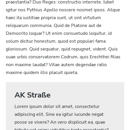
praestantia? Duo Reges: constructio interrete. Iubet
igitur nos Pythius Apollo noscere nosmet ipsos. Atque
haec ita iustitiae propria sunt, ut sint virtutum
reliquarum communia. Quid de Platone aut de
Democrito loquar? Ut enim consuetudo loquitur, id
solum dicitur honestum, quod est populari fama
gloriosum. Quid sequatur, quid repugnet, vident. Quis
suae urbis conservatorem Codrum, quis Erechthei filias
non maxime laudat? Vitae autem degendae ratio
maxime quidem illis placuit quieta.
AK Straße
Lorem ipsum dolor sit amet, consectetur
adipiscing elit. Sine ea igitur iucunde negat
posse se vivere? An vero displicuit ea, quae
tributa est animi virtutibus tanta praestantia?